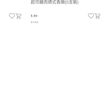
起司雞肉德式香腸(5支裝)
$ 89
$ 110