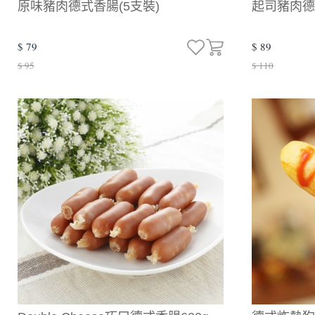
原味豬肉德式香腸(5支裝)
起司豬肉德
$ 79
$ 89
$ 95
$ 110