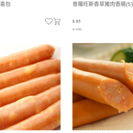
四喜包
普羅旺斯香草豬肉香腸(5
$ 85
$ 100